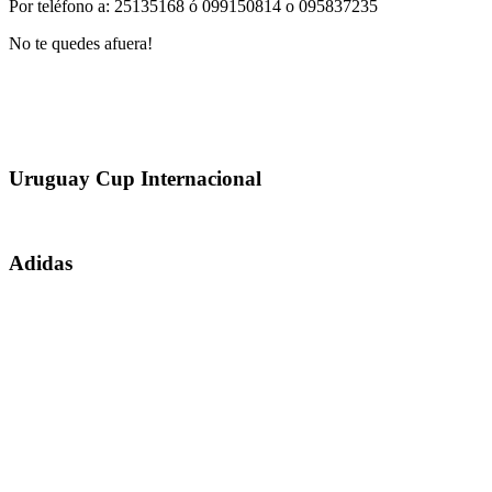
Por teléfono a: 25135168 ó 099150814 o 095837235
No te quedes afuera!
Uruguay Cup Internacional
Adidas