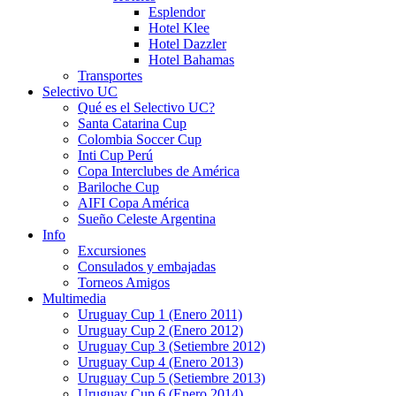
Esplendor
Hotel Klee
Hotel Dazzler
Hotel Bahamas
Transportes
Selectivo UC
Qué es el Selectivo UC?
Santa Catarina Cup
Colombia Soccer Cup
Inti Cup Perú
Copa Interclubes de América
Bariloche Cup
AIFI Copa América
Sueño Celeste Argentina
Info
Excursiones
Consulados y embajadas
Torneos Amigos
Multimedia
Uruguay Cup 1 (Enero 2011)
Uruguay Cup 2 (Enero 2012)
Uruguay Cup 3 (Setiembre 2012)
Uruguay Cup 4 (Enero 2013)
Uruguay Cup 5 (Setiembre 2013)
Uruguay Cup 6 (Enero 2014)