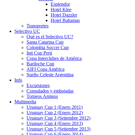
Esplendor
Hotel Klee
Hotel Dazzler
Hotel Bahamas
Transportes
Selectivo UC
Qué es el Selectivo UC?
Santa Catarina Cup
Colombia Soccer Cup
Inti Cup Perú
Copa Interclubes de América
Bariloche Cup
AIFI Copa América
Sueño Celeste Argentina
Info
Excursiones
Consulados y embajadas
Torneos Amigos
Multimedia
Uruguay Cup 1 (Enero 2011)
Uruguay Cup 2 (Enero 2012)
Uruguay Cup 3 (Setiembre 2012)
Uruguay Cup 4 (Enero 2013)
Uruguay Cup 5 (Setiembre 2013)
Uruguay Cup 6 (Enero 2014)