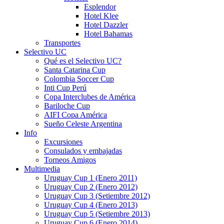
Esplendor
Hotel Klee
Hotel Dazzler
Hotel Bahamas
Transportes
Selectivo UC
Qué es el Selectivo UC?
Santa Catarina Cup
Colombia Soccer Cup
Inti Cup Perú
Copa Interclubes de América
Bariloche Cup
AIFI Copa América
Sueño Celeste Argentina
Info
Excursiones
Consulados y embajadas
Torneos Amigos
Multimedia
Uruguay Cup 1 (Enero 2011)
Uruguay Cup 2 (Enero 2012)
Uruguay Cup 3 (Setiembre 2012)
Uruguay Cup 4 (Enero 2013)
Uruguay Cup 5 (Setiembre 2013)
Uruguay Cup 6 (Enero 2014)