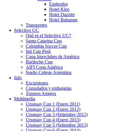
Esplendor
Hotel Klee
Hotel Dazzler
Hotel Bahamas
Transportes
Selectivo UC
Qué es el Selectivo UC?
Santa Catarina Cup
Colombia Soccer Cup
Inti Cup Perú
Copa Interclubes de América
Bariloche Cup
AIFI Copa América
Sueño Celeste Argentina
Info
Excursiones
Consulados y embajadas
Torneos Amigos
Multimedia
Uruguay Cup 1 (Enero 2011)
Uruguay Cup 2 (Enero 2012)
Uruguay Cup 3 (Setiembre 2012)
Uruguay Cup 4 (Enero 2013)
Uruguay Cup 5 (Setiembre 2013)
Uruguay Cup 6 (Enero 2014)