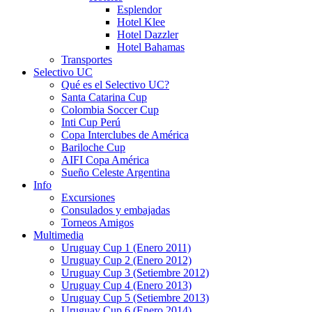
Esplendor
Hotel Klee
Hotel Dazzler
Hotel Bahamas
Transportes
Selectivo UC
Qué es el Selectivo UC?
Santa Catarina Cup
Colombia Soccer Cup
Inti Cup Perú
Copa Interclubes de América
Bariloche Cup
AIFI Copa América
Sueño Celeste Argentina
Info
Excursiones
Consulados y embajadas
Torneos Amigos
Multimedia
Uruguay Cup 1 (Enero 2011)
Uruguay Cup 2 (Enero 2012)
Uruguay Cup 3 (Setiembre 2012)
Uruguay Cup 4 (Enero 2013)
Uruguay Cup 5 (Setiembre 2013)
Uruguay Cup 6 (Enero 2014)