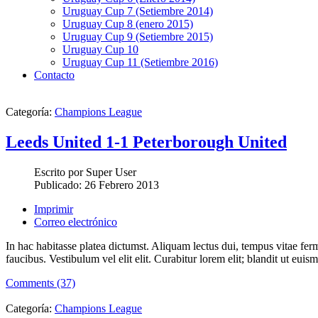
Uruguay Cup 7 (Setiembre 2014)
Uruguay Cup 8 (enero 2015)
Uruguay Cup 9 (Setiembre 2015)
Uruguay Cup 10
Uruguay Cup 11 (Setiembre 2016)
Contacto
Categoría:
Champions League
Leeds United 1-1 Peterborough United
Escrito por
Super User
Publicado:
26 Febrero 2013
Imprimir
Correo electrónico
In hac habitasse platea dictumst. Aliquam lectus dui, tempus vitae f
faucibus. Vestibulum vel elit elit. Curabitur lorem elit; blandit ut eu
Comments (37)
Categoría:
Champions League