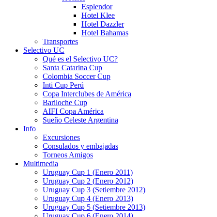
Esplendor
Hotel Klee
Hotel Dazzler
Hotel Bahamas
Transportes
Selectivo UC
Qué es el Selectivo UC?
Santa Catarina Cup
Colombia Soccer Cup
Inti Cup Perú
Copa Interclubes de América
Bariloche Cup
AIFI Copa América
Sueño Celeste Argentina
Info
Excursiones
Consulados y embajadas
Torneos Amigos
Multimedia
Uruguay Cup 1 (Enero 2011)
Uruguay Cup 2 (Enero 2012)
Uruguay Cup 3 (Setiembre 2012)
Uruguay Cup 4 (Enero 2013)
Uruguay Cup 5 (Setiembre 2013)
Uruguay Cup 6 (Enero 2014)